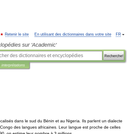
Retenir le site
En utilisant des dictionnaires dans votre site
FR
clopédies sur 'Academic'
Recherche!
interprétations
ocalisés
dans
le
sud
du
Bénin
et
au
Nigeria
.
Ils
parlent
un
dialecte
Congo
des
langues
africaines
.
Leur
langue
est
proche
de
celles
90
,
on
estime
leur
nombre
à
3
millions
.