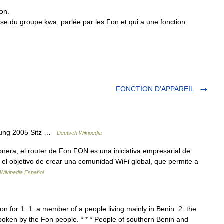
fon
.
ise
du
groupe
kwa
,
parlée
par
les
Fon
et
qui
a
une
fonction
FONCTION D’APPAREIL
ndung 2005 Sitz …
Deutsch Wikipedia
era, el router de Fon FON es una iniciativa empresarial de
 el objetivo de crear una comunidad WiFi global, que permite a
Wikipedia Español
 Fon for 1. 1. a member of a people living mainly in Benin. 2. the
poken by the Fon people. * * * People of southern Benin and