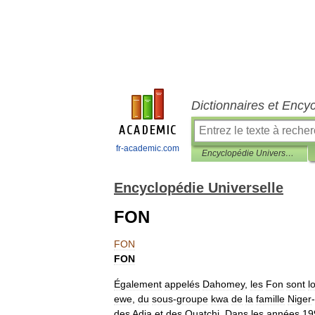
Dictionnaires et Ency
fr-academic.com
Encyclopédie Universelle
Encyclopédie Universelle
FON
FON
FON
Également
appelés
Dahomey
,
les
Fon
sont
l
ewe
,
du
sous
-
groupe
kwa
de
la
famille
Niger
-
des
Adja
et
des
Ouatchi
.
Dans
les
années
19