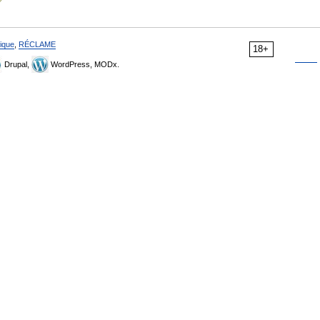
ique
,
RÉCLAME
18+
Drupal,
WordPress, MODx.