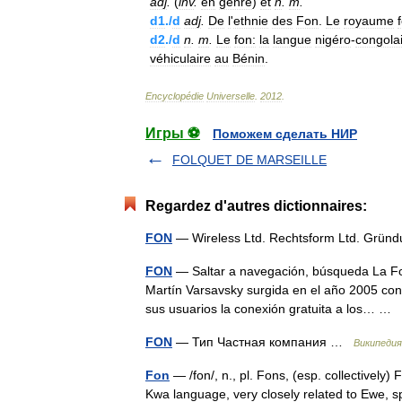
adj
.
(
inv
.
en
genre
)
et
n
.
m
.
d1
./
d
adj
.
De
l
'
ethnie
des
Fon
.
Le
royaume
d2
./
d
n
.
m
.
Le
fon:
la
langue
nigéro
-
congola
véhiculaire
au
Bénin
.
Encyclopédie
Universelle
.
2012
.
Игры ⚽
Поможем сделать НИР
FOLQUET DE MARSEILLE
Regardez d'autres dictionnaires:
FON
— Wireless Ltd. Rechtsform Ltd. Grü
FON
— Saltar a navegación, búsqueda La Fon
Martín Varsavsky surgida en el año 2005 con
sus usuarios la conexión gratuita a los… …
FON
— Тип Частная компания …
Википедия
Fon
— /fon/, n., pl. Fons, (esp. collectively)
Kwa language, very closely related to Ewe, s