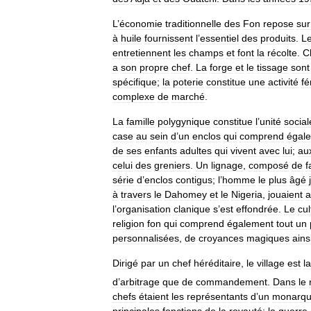
L
’
économie
traditionnelle
des
Fon
repose
sur
à
huile
fournissent
l
’
essentiel
des
produits
.
L
entretiennent
les
champs
et
font
la
récolte
.
C
a
son
propre
chef
.
La
forge
et
le
tissage
sont
spécifique
;
la
poterie
constitue
une
activité
fé
complexe
de
marché
.
La
famille
polygynique
constitue
l
’
unité
social
case
au
sein
d
’
un
enclos
qui
comprend
égal
de
ses
enfants
adultes
qui
vivent
avec
lui
;
au
celui
des
greniers
.
Un
lignage
,
composé
de
f
série
d
’
enclos
contigus
;
l
’
homme
le
plus
âgé
à
travers
le
Dahomey
et
le
Nigeria
,
jouaient
a
l
’
organisation
clanique
s
’
est
effondrée
.
Le
cul
religion
fon
qui
comprend
également
tout
un
personnalisées
,
de
croyances
magiques
ains
Dirigé
par
un
chef
héréditaire
,
le
village
est
la
d
’
arbitrage
que
de
commandement
.
Dans
le
chefs
étaient
les
représentants
d
’
un
monarq
principales
fonctions
de
la
royauté
;
la
guerre