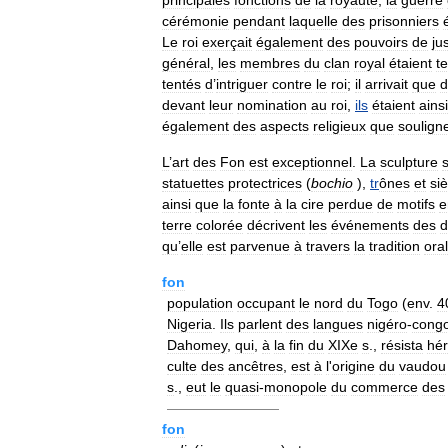
cérémonie
pendant
laquelle
des
prisonniers
Le
roi
exerçait
également
des
pouvoirs
de
ju
général
,
les
membres
du
clan
royal
étaient
t
tentés
d
’
intriguer
contre
le
roi
;
il
arrivait
que
d
devant
leur
nomination
au
roi
,
ils
étaient
ainsi
également
des
aspects
religieux
que
soulign
L
’
art
des
Fon
est
exceptionnel
.
La
sculpture
statuettes
protectrices
(
bochio
),
tr
ônes
et
si
ainsi
que
la
fonte
à
la
cire
perdue
de
motifs
e
terre
colorée
décrivent
les
événements
des
d
qu
’
elle
est
parvenue
à
travers
la
tradition
ora
fon
population
occupant
le
nord
du
Togo
(
env
.
4
Nigeria
.
Ils
parlent
des
langues
nigéro
-
congo
Dahomey
,
qui
,
à
la
fin
du
XIXe
s
.,
résista
hé
culte
des
ancêtres
,
est
à
l
'
origine
du
vaudou
s
.,
eut
le
quasi
-
monopole
du
commerce
des
————————
fon