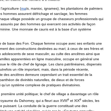
l
’
agriculture
(
ma
ïs
,
manioc
,
ignames
);
les
plantations
de
palmiers
es
hommes
assurent
défrichage
et
sarclage
,
les
femmes
haque
village
possède
un
groupe
de
chasseurs
professionnels
qui
assurés
par
des
hommes
qui
exercent
ces
activités
de
façon
minine
.
Une
monnaie
de
cauris
est
à
la
base
d
’
un
système
e
de
base
des
Fon
.
Chaque
femme
occupe
avec
ses
enfants
une
ement
des
constructions
destinées
au
mari
;
à
ceux
de
ses
frères
et
x
adolescents
de
sexe
masculin
;
au
culte
des
ancêtres
ainsi
que
amilles
apparentées
en
ligne
masculine
,
occupe
en
général
une
joue
le
rôle
de
chef
de
lignage
.
Les
clans
patrilinéaires
,
dispersés
utrefois
un
rôle
important
,
mais
,
dans
la
période
récente
,
te
des
ancêtres
demeure
cependant
un
trait
essentiel
de
la
panthéon
de
divinités
naturelles
,
de
dieux
et
de
forces
i
qu
’
un
système
complexe
de
pratiques
divinatoires
.
première
unité
politique
;
le
chef
de
village
a
davantage
un
rôle
e
e
royaume
du
Dahomey
,
qui
a
fleuri
aux
XVIII
et
XIX
siècles
,
les
ue
puissant
.
La
conduite
de
la
guerre
constituait
une
des
était
une
activité
régulière
,
suivie
par
la
«
Coutume
annuelle
»,