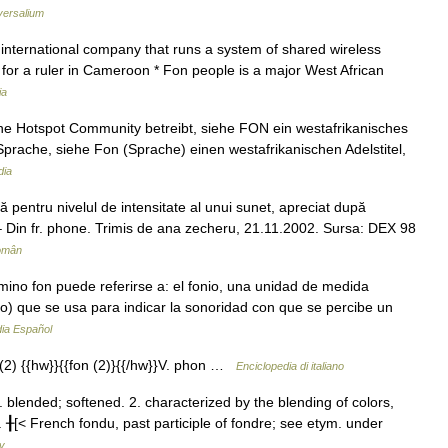
versalium
international company that runs a system of shared wireless
e for a ruler in Cameroon * Fon people is a major West African
ia
e Hotspot Community betreibt, siehe FON ein westafrikanisches
Sprache, siehe Fon (Sprache) einen westafrikanischen Adelstitel,
dia
 pentru nivelul de intensitate al unui sunet, apreciat după
– Din fr. phone. Trimis de ana zecheru, 21.11.2002. Sursa: DEX 98
Român
ino fon puede referirse a: el fonio, una unidad de medida
lio) que se usa para indicar la sonoridad con que se percibe un
dia Español
 (2) {{hw}}{{fon (2)}{{/hw}}V. phon …
Enciclopedia di italiano
lended; softened. 2. characterized by the blending of colors,
. ╂[< French fondu, past participle of fondre; see etym. under
ry