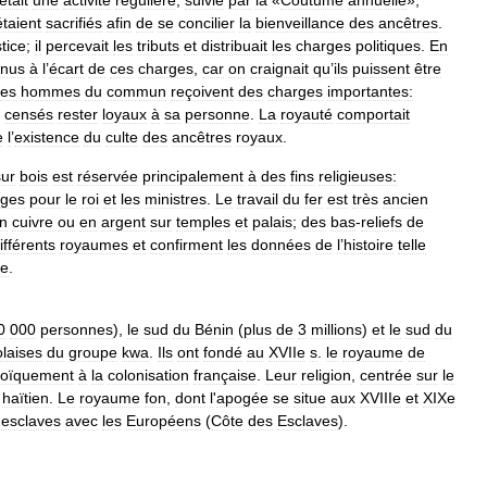
étaient
sacrifiés
afin
de
se
concilier
la
bienveillance
des
ancêtres
.
stice
;
il
percevait
les
tributs
et
distribuait
les
charges
politiques
.
En
enus
à
l
’
écart
de
ces
charges
,
car
on
craignait
qu
’
ils
puissent
être
es
hommes
du
commun
reçoivent
des
charges
importantes:
censés
rester
loyaux
à
sa
personne
.
La
royauté
comportait
e
l
’
existence
du
culte
des
ancêtres
royaux
.
sur
bois
est
réservée
principalement
à
des
fins
religieuses:
èges
pour
le
roi
et
les
ministres
.
Le
travail
du
fer
est
très
ancien
n
cuivre
ou
en
argent
sur
temples
et
palais
;
des
bas
-
reliefs
de
ifférents
royaumes
et
confirment
les
données
de
l
’
histoire
telle
le
.
0
000
personnes
),
le
sud
du
Bénin
(
plus
de
3
millions
)
et
le
sud
du
laises
du
groupe
kwa
.
Ils
ont
fondé
au
XVIIe
s
.
le
royaume
de
roïquement
à
la
colonisation
française
.
Leur
religion
,
centrée
sur
le
haïtien
.
Le
royaume
fon
,
dont
l
'
apogée
se
situe
aux
XVIIIe
et
XIXe
esclaves
avec
les
Européens
(
Côte
des
Esclaves
).