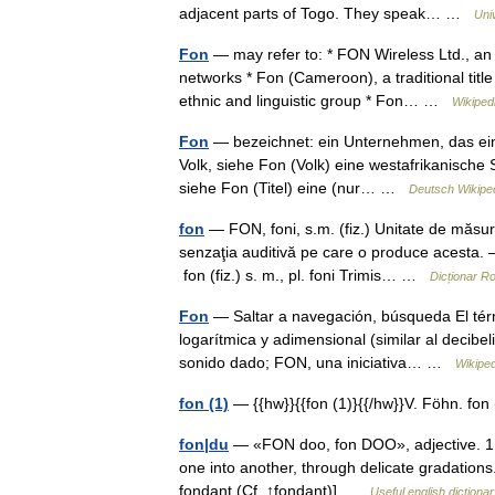
adjacent parts of Togo. They speak… …
Uni
Fon
— may refer to: * FON Wireless Ltd., an 
networks * Fon (Cameroon), a traditional titl
ethnic and linguistic group * Fon… …
Wikiped
Fon
— bezeichnet: ein Unternehmen, das ein
Volk, siehe Fon (Volk) eine westafrikanische 
siehe Fon (Titel) eine (nur… …
Deutsch Wikipe
fon
— FON, foni, s.m. (fiz.) Unitate de măsură
senzaţia auditivă pe care o produce acesta. 
fon (fiz.) s. m., pl. foni Trimis… …
Dicționar 
Fon
— Saltar a navegación, búsqueda El térm
logarítmica y adimensional (similar al decibe
sonido dado; FON, una iniciativa… …
Wikipe
fon (1)
— {{hw}}{{fon (1)}{{/hw}}V. Föhn. fon
fon|du
— «FON doo, fon DOO», adjective. 1. b
one into another, through delicate gradations
fondant (Cf. ↑fondant)] …
Useful english dictiona